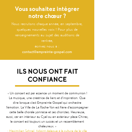
Vous souhaitez intégrer
notre chœur ?
Nous recrutons chaque année, en septembre,
quelques nouvelles voix ! Pour plus de
renseignements au sujet des auditions de
rentrée,
écrivez nous à :
contact@empreinte-gospel.com
ILS NOUS ONT FAIT
CONFIANCE
« Un concert est par essence un moment de communion !
La musique, une créatrice de liens et d’inspiration. Que
dire lorsque c’est Empreinte Gospel qui orchestre
l’émotion. La Ville de La Roche-Yon est fière d’accompagner
cette belle chorale yonnaise et ses choristes. Heureuse,
aussi, car en intérieur au Cyel ou en extérieur place Chirac,
le concert est toujours un succès et un rassemblement
chaleureux. »
- Maximilien Schnel, Adjoint délégué à la culture de la ville