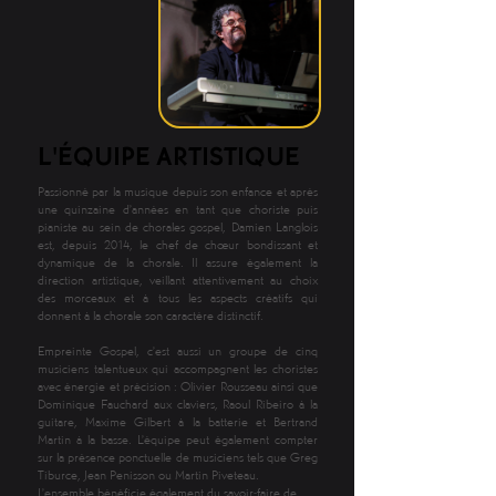
L'ÉQUIPE ARTISTIQUE
Passionné par la musique depuis son enfance et après
une quinzaine d’années en tant que choriste puis
pianiste au sein de chorales gospel, Damien Langlois
est, depuis 2014, le chef de chœur bondissant et
dynamique de la chorale. Il assure également la
direction artistique, veillant attentivement au choix
des morceaux et à tous les aspects créatifs qui
donnent à la chorale son caractère distinctif.
Empreinte Gospel, c’est aussi un groupe de cinq
musiciens talentueux qui accompagnent les choristes
avec énergie et précision : Olivier Rousseau ainsi que
Dominique Fauchard aux claviers, Raoul Ribeiro à la
guitare, Maxime Gilbert à la batterie et Bertrand
Martin à la basse. L’équipe peut également compter
sur la présence ponctuelle de musiciens tels que Greg
Tiburce, Jean Penisson ou Martin Piveteau.
L’ensemble bénéficie également du savoir-faire de