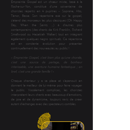
Empreinte Gospel est un chœur mixte, basé à la
Roche-sur-Yon, constitué d'une soixantaine de
choristes répartis en 4 pupitres – Soprane, Alto,
Ténor, Basse. Son répertoire axé sur le gospel,
s’étend des morceaux les plus classiques (Oh Happy
Day, When the Saints …) à d’autres plus
contemporains (des chants de Kirk Franklin, Richard
Smallwood ou Hezekiah Walker) tout en intégrant
également quelques negro spirituals. Ce répertoire
est en constante évolution pour présenter
continuellement des nouveautés au public !
« Empreinte Gospel, c’est bien plus qu’une chorale,
c’est une source de partage, de bonheur
intarissable, une aventure humaine fantastique ; en
bref, c’est une grande famille ! »
Chaque chanteur y a sa place et s’épanouit en
donnant le meilleur de lui-même pour faire voyager
le public. Vocalement complices, les choristes
interprètent leurs chants avec beaucoup d’émotions,
de joie et de dynamisme, toujours ravis de créer
autant d’échanges avec des spectateurs comblés.