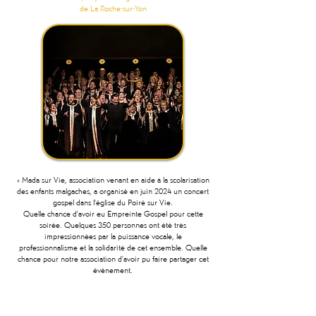
de La Roche-sur-Yon
« Mada sur Vie, association venant en aide à la scolarisation
des enfants malgaches, a organisé en juin 2024 un concert
gospel dans l'église du Poiré sur Vie.
Quelle chance d'avoir eu Empreinte Gospel pour cette
soirée. Quelques 350 personnes ont été très
impressionnées par la puissance vocale, le
professionnalisme et la solidarité de cet ensemble. Quelle
chance pour notre association d'avoir pu faire partager cet
événement.
Le Partage peut se faire de multiples façons mais en
chansons avec Empreinte Gospel c'est merveilleux ! »
- Philippe Goineau, Président de l’association Mada sur vie