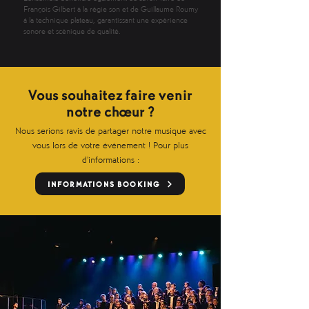
François Gilbert à la régie son et de Guillaume Roumy
à la technique plateau, garantissant une expérience
sonore et scénique de qualité.
Vous souhaitez faire venir
notre chœur ?
Nous serions ravis de partager notre musique avec
vous lors de votre événement ! Pour plus
d'informations :
INFORMATIONS BOOKING